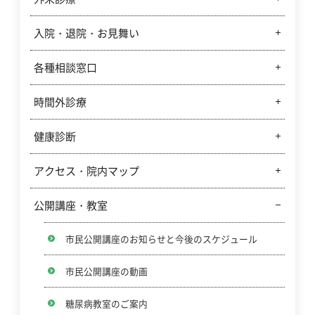
入院・退院・お見舞い
診療科別週間予定表
休診案内
各種相談窓口
入院・面会のご案内
外来診療のご案内
お見舞いメールサービスのご案内
時間外診療
各種相談窓口
紹介状について
退院・転院の支援
健康診断
小児の時間外診療のご案内
予約変更について
入院医療費の計算方法について
小児夜間急病センター
アクセス・院内マップ
健康診断のご案内
セカンドオピニオン外来について
クレジットカードのご利用
休日急病センター・休日急病歯科センター
公開講座・教室
交通アクセス
中央採血室混雑予想表示（ヒートマップ）の開示に
ついて
院内案内図
市民公開講座のお知らせと今後のスケジュール
クレジットカードのご利用
市民公開講座の動画
コンシェルジュアプリについて
糖尿病教室のご案内