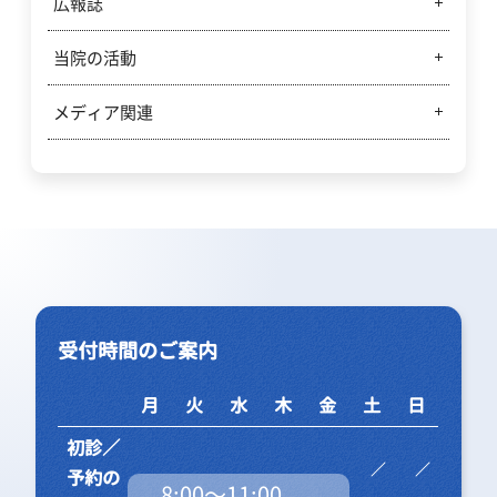
広報誌
やすらぎ＆サルビアコンサート
当院の活動
市民病院広報誌「やすらぎ」
病診連携新聞「サルビア」
メディア関連
当院の活動
働くあなたのクリニック
テレビ出演
受付時間のご案内
月
火
水
木
金
土
日
初診／
予約の
8:00～11:00