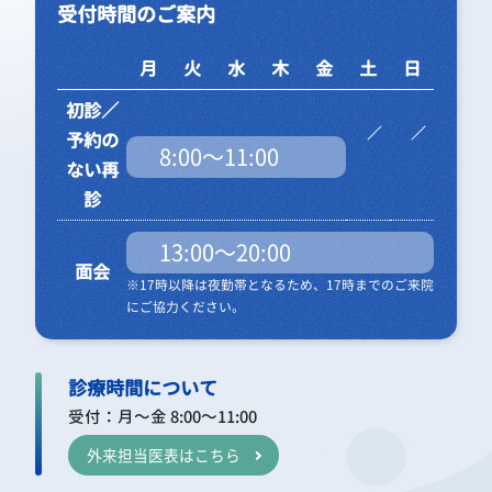
受付時間のご案内
月
火
水
木
金
土
日
初診／
予約の
8:00～11:00
ない再
診
13:00～20:00
面会
※17時以降は夜勤帯となるため、17時までのご来院
にご協力ください。
診療時間について
受付：月～金 8:00～11:00
外来担当医表はこちら