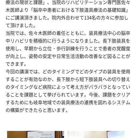
療法の現状と課題」、当院のリハビリテーション専門医佐々
木医師より「脳卒中患者における下肢道具療法の基礎知識」
にご講演頂きました。院内外合わせて134名の方々に参加し
て頂けました。
当院では、佐々木医師の着任とともに、装具療法中心の脳卒
中リハビリを積極的に行うようになりました。長下肢装具を
使用し、早期から立位・歩行訓練を行うことで患者の覚醒度
が向上し、姿勢の安定や日常生活活動の改善など図ることが
できます。
今回の講演では、どのタイミングでどのタイプの装具を使用
することが有効なのか、長下肢から短下肢装具への切り替え
のタイミングなど病院によって考え方がバラバラとなってい
ることを課題として挙げられています。今後、課題をクリア
するためにも岐阜地域での装具療法の連携を図れるシステム
の構築ができたらと思います。