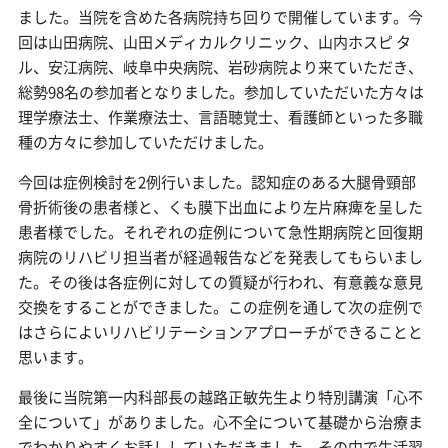
ました。当院を含めた各病院持ち回りで開催しています。今
回は山田病院、山田メディカルクリニック、山内ホスピ タ
ル、安江病院、岐阜中央病院、岩砂病院より来ていただき、
総勢98名の参加者となりました。参加していただいた方々は
理学療法士、作業療法士、言語聴覚士、看護師といった多職
種の方々に参加していただけました。
今回は症例検討を2例行いました。認知症のある大腿骨頸部
骨折術後の患者様と、くも膜下出血により左片麻痺を呈した
患者様でした。それぞれの症例について急性期病院と回復期
病院のリハビリ担当者が経過報告などを発表してもらいまし
た。その後は各症例に対しての質疑が行われ、有意義な意見
交換をすることができました。この症例を通して次の症例で
はさらによいリハビリテーションアプローチができることと
思います。
最後に当院第一内科部長の越路正敏先生より特別講演「心不
全について」がありました。心不全について基礎から治療ま
でわかりやすくお話ししていただきました。その中で生活習