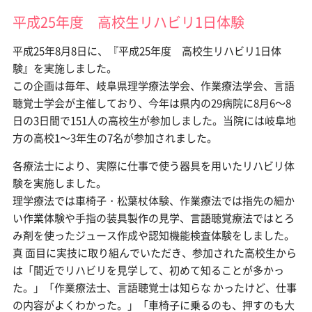
平成25年度 高校生リハビリ1日体験
平成25年8月8日に、『平成25年度 高校生リハビリ1日体
験』を実施しました。
この企画は毎年、岐阜県理学療法学会、作業療法学会、言語
聴覚士学会が主催しており、今年は県内の29病院に8月6～8
日の3日間で151人の高校生が参加しました。当院には岐阜地
方の高校1～3年生の7名が参加されました。
各療法士により、実際に仕事で使う器具を用いたリハビリ体
験を実施しました。
理学療法では車椅子・松葉杖体験、作業療法では指先の細か
い作業体験や手指の装具製作の見学、言語聴覚療法ではとろ
み剤を使ったジュース作成や認知機能検査体験をしました。
真 面目に実技に取り組んでいただき、参加された高校生から
は「間近でリハビリを見学して、初めて知ることが多かっ
た。」「作業療法士、言語聴覚士は知らな かったけど、仕事
の内容がよくわかった。」「車椅子に乗るのも、押すのも大