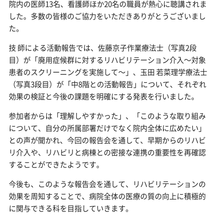
院内の医師13名、看護師ほか20名の職員が熱心に聴講されま
した。多数の皆様のご協力をいただきありがとうございまし
た。
技 師による活動報告では、佐藤京子作業療法士（写真2段
目）が「廃用症候群に対するリハビリテーション介入～対象
患者のスクリーニングを実施して～」、玉田 若菜理学療法士
（写真3段目）が「中8階との活動報告」について、それぞれ
効果の検証と今後の課題を明確にする発表を行いました。
参加者からは「理解しやすかった」、「このような取り組み
について、自分の所属部署だけでなく院内全体に広めたい」
との声が聞かれ、今回の報告会を通して、早期からのリハビ
リ介入や、リハビリと病棟との密接な連携の重要性を再確認
することができたようです。
今後も、このような報告会を通して、リハビリテーションの
効果を周知することで、病院全体の医療の質の向上に積極的
に関与できる科を目指していきます。