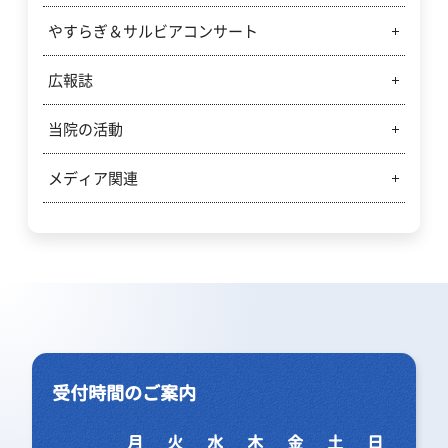
やすらぎ＆サルビアコンサート
地域がん診療連携拠点病院がん情報について
広報誌
やすらぎ＆サルビアコンサート
当院の活動
市民病院広報誌「やすらぎ」
病診連携新聞「サルビア」
メディア関連
当院の活動
働くあなたのクリニック
テレビ出演
受付時間のご案内
月
火
水
木
金
土
日