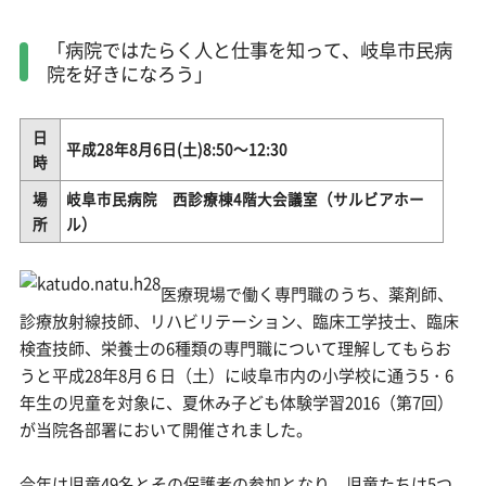
「病院ではたらく人と仕事を知って、岐阜市民病
院を好きになろう」
日
平成28年8月6日(土)8:50～12:30
時
場
岐阜市民病院 西診療棟4階大会議室（サルビアホー
所
ル）
医療現場で働く専門職のうち、薬剤師、
診療放射線技師、リハビリテーション、臨床工学技士、臨床
検査技師、栄養士の6種類の専門職について理解してもらお
うと平成28年8月６日（土）に岐阜市内の小学校に通う5・6
年生の児童を対象に、夏休み子ども体験学習2016（第7回）
が当院各部署において開催されました。
今年は児童49名とその保護者の参加となり、児童たちは5つ