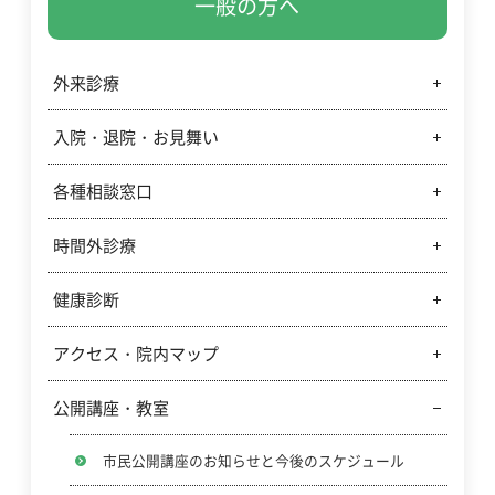
一般の方へ
外来診療
入院・退院・お見舞い
診療科別週間予定表
休診案内
各種相談窓口
入院・面会のご案内
外来診療のご案内
お見舞いメールサービスのご案内
時間外診療
各種相談窓口
紹介状について
退院・転院の支援
健康診断
小児の時間外診療のご案内
予約変更について
入院医療費の計算方法について
小児夜間急病センター
アクセス・院内マップ
健康診断のご案内
セカンドオピニオン外来について
クレジットカードのご利用
休日急病センター・休日急病歯科センター
公開講座・教室
交通アクセス
中央採血室混雑予想表示（ヒートマップ）の開示に
ついて
院内案内図
市民公開講座のお知らせと今後のスケジュール