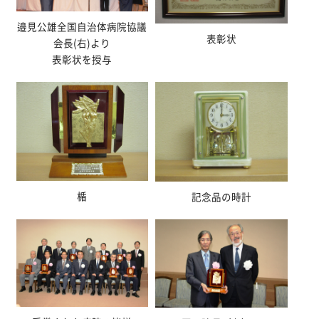
邉見公雄全国自治体病院協議
表彰状
会長(右)より
表彰状を授与
楯
記念品の時計