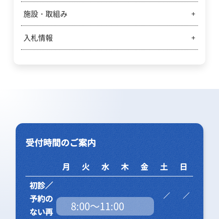
診療情報の利用について
医療上の事故等公表について
治験・臨床研究関係
施設・取組み
岐阜市民病院経営強化プラン
診療記録等の開示・写しの交付について
意思決定支援
市民病院の目標と取り組み
入札情報
敷地内全面禁煙について
財政状況
携帯電話の使用について
入札情報
撮影禁止のお願い
入札結果
手話通訳について
殺虫剤散布を控える取り組み
受付時間のご案内
シニアカー・電動車いすをご利用のみなさまへのお
知らせ
月
火
水
木
金
土
日
院内レストランのご案内
初診／
予約の
8:00～11:00
ない再