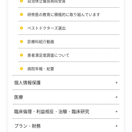
自治体立優良病院受賞
研修医の教育に積極的に取り組んでいます
ベストドクターズ選出
診療科紹介動画
患者満足度調査について
病院年報・紀要
個人情報保護
医療
個人情報保護方針
個人情報の取扱いに関する指針
臨床倫理・利益相反・治験・臨床研究
クリニカルパスの紹介
個人情報利用目的
輸血に関する当院の立場
プラン・財務
臨床倫理