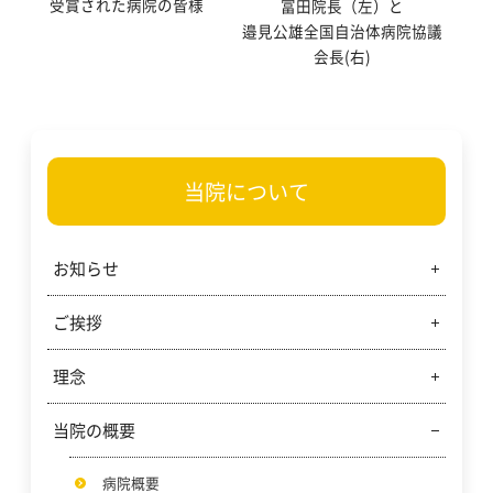
受賞された病院の皆様
冨田院長（左）と
邉見公雄全国自治体病院協議
会長(右)
当院について
お知らせ
ご挨拶
当院からのお知らせ
ご寄附のご報告
理念
病院事業管理者からのご挨拶
ご寄附のお願い
病院長からのご挨拶
当院の概要
岐阜市民病院の理念
看護部の理念と基本方針
病院概要