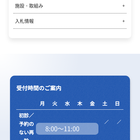
診療情報の利用について
医療上の事故等公表について
治験・臨床研究関係
施設・取組み
岐阜市民病院経営強化プラン
診療記録等の開示・写しの交付について
意思決定支援
市民病院の目標と取り組み
入札情報
敷地内全面禁煙について
財政状況
携帯電話の使用について
入札情報
撮影禁止のお願い
入札結果
手話通訳について
殺虫剤散布を控える取り組み
受付時間のご案内
シニアカー・電動車いすをご利用のみなさまへのお
知らせ
月
火
水
木
金
土
日
院内レストランのご案内
初診／
予約の
8:00～11:00
ない再