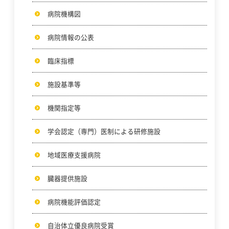
患者さんの権利と責務
病院機構図
岐阜市民病院で医療をうける子どもの権利
病院情報の公表
臨床指標
施設基準等
機関指定等
学会認定（専門）医制による研修施設
地域医療支援病院
臓器提供施設
病院機能評価認定
自治体立優良病院受賞