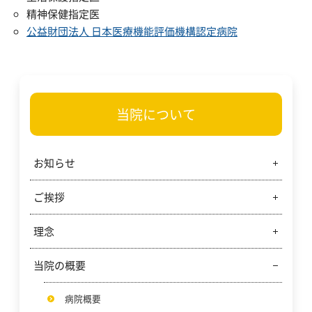
精神保健指定医
公益財団法人 日本医療機能評価機構認定病院
当院について
お知らせ
ご挨拶
当院からのお知らせ
ご寄附のご報告
理念
病院事業管理者からのご挨拶
ご寄附のお願い
病院長からのご挨拶
当院の概要
岐阜市民病院の理念
看護部の理念と基本方針
病院概要