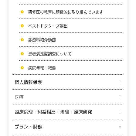
研修医の教育に積極的に取り組んでいます
ベストドクターズ選出
診療科紹介動画
患者満足度調査について
病院年報・紀要
個人情報保護
医療
個人情報保護方針
個人情報の取扱いに関する指針
臨床倫理・利益相反・治験・臨床研究
クリニカルパスの紹介
個人情報利用目的
輸血に関する当院の立場
プラン・財務
臨床倫理