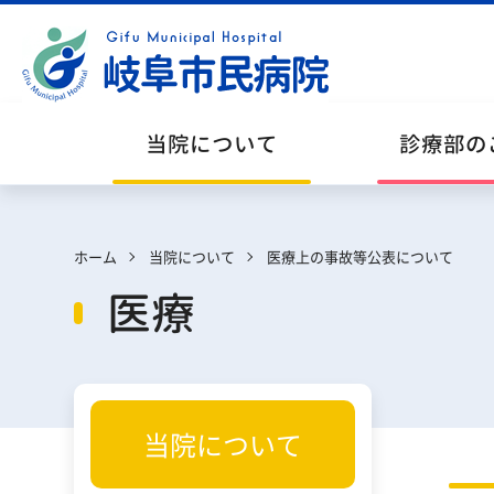
当院について
診療部の
ホーム
当院について
医療上の事故等公表について
医療
お知らせ
内科系
外来診療
地域連携のご案内
お知らせ等
当院の概要
サービス・サポート部門と診療情報等提供
時間外診療
当院について
部門
臨床倫理・利益相反・治験・臨床研究
公開講座・教室