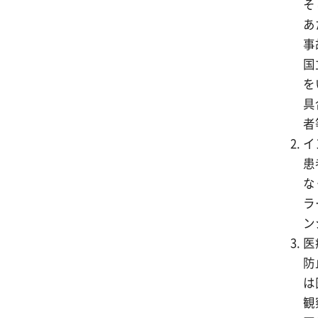
そ
患者満足度調査について
シニアカー・電動車いすをご
あ
利用のみなさまへのお知らせ
事
病院年報・紀要
国
院内レストランのご案内
を
具
者
イ
患
な
ラ
ン
医
防
は
観