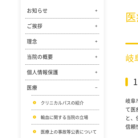
お知らせ
入札情報
広報誌
医
ご挨拶
当院からのお知らせ
ご寄附のご報告
理念
病院事業管理者からのご挨拶
ご寄附のお願い
岐
病院長からのご挨拶
当院の概要
岐阜市民病院の理念
看護部の理念と基本方針
個人情報保護
病院概要
患者さんの権利と責務
病院機構図
医療
個人情報保護方針
岐阜市民病院で医療をうける
岐阜
病院情報の公表
個人情報の取扱いに関する指
クリニカルパスの紹介
子どもの権利
針
て医
臨床指標
輸血に関する当院の立場
と、
個人情報利用目的
信頼
施設基準等
医療上の事故等公表について
診療情報の利用について