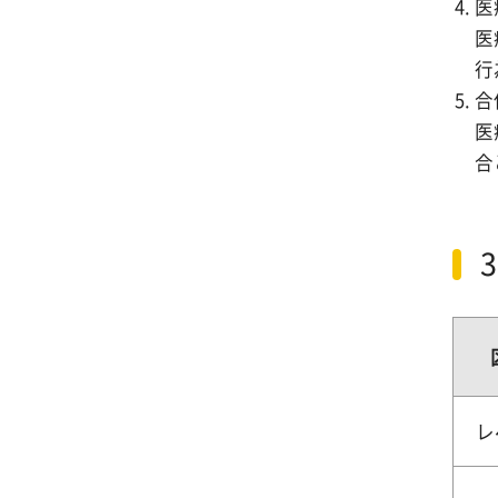
医
医
行
合
医
合
レ