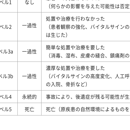
ベル1
なし
（何らかの影響を与えた可能性は否定
処置や治療を行わなかった
一過性
ベル2
（患者観察の強化、バイタルサインの
は生じた）
簡単な処置や治療を要した
ベル3a
一過性
（消毒、湿布、皮膚の縫合、鎮痛剤の
濃厚な処置や治療を要した
ベル3b
一過性
（バイタルサインの高度変化、人工呼
の入院、骨折など）
ベル4
永続的
事故により、後遺症が残る可能性が生
ベル5
死亡
死亡（原疾患の自然環境によるものを