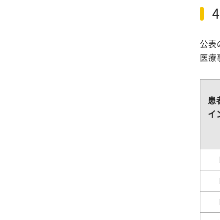
公表
医療
患
イ