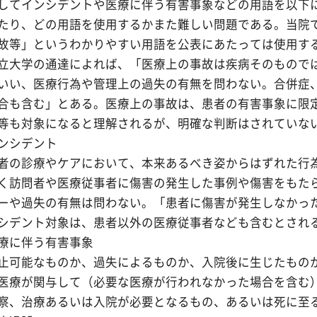
してインシデントや医療に伴う有害事象などの用語を以下
たり、どの用語を使用するかまた難しい問題である。当院
故等」というわかりやすい用語を公表にあたっては使用す
立大学の通達によれば、「医療上の事故は疾病そのもので
いい、医療行為や管理上の過失の有無を問わない。合併症
合も含む」とある。医療上の事故は、患者の有害事象に限
等も対象になると理解されるが、明確な判断はされていな
ンシデント
者の診療やケアにおいて、本来あるべき姿からはずれた行
く訪問者や医療従事者に傷害の発生した事例や傷害をもた
ーや過失の有無は問わない。「患者に傷害が発生しなかっ
シデント対象は、患者以外の医療従事者なども含むとされ
療に伴う有害事象
止可能なものか、過失によるものか、入院後に生じたもの
医療が関与して（必要な医療が行われなかった場合を含む
察、治療あるいは入院が必要となるもの、あるいは死に至