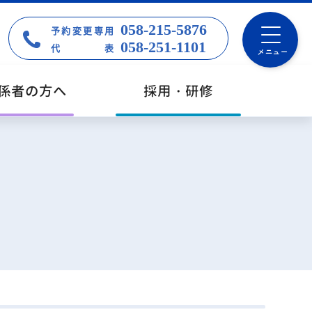
058-215-5876
予約変更専用
058-251-1101
代表
メニュー
係者の方へ
採用・研修
念
査と治療を目的としたセンター・部門
種相談窓口
療関係者セミナー等のご案内
修生・ボランティア
療
クセス・院内マップ
設・取組み
すらぎ＆サルビアコンサート