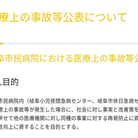
当院の活動
メ
療上の事故等公表について
阜市民病院における医療上の事故等
1.目的
市民病院内（岐阜小児夜間急病センター、岐阜市休日急病
療上の事故等が発生した場合に、社会に対し事実と改善策
併せて他の医療機関に対し同種の事案に対する再発防止に
性向上に資することを目的とする。