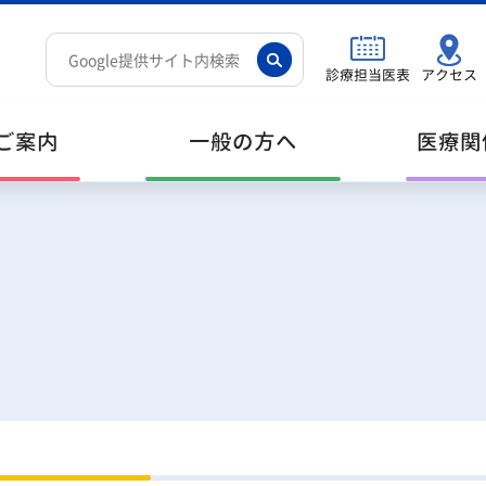
診療担当医表
アクセス
ご案内
一般の方へ
医療関
ご挨拶
外科系
入院・退院・お見舞い
薬剤・治験
職員等募集情報
理
検
各
医
研
個人情報保護
健康診断
医
ア
プラン・財務
地域がん診療連携拠点病院がん情報
施
や