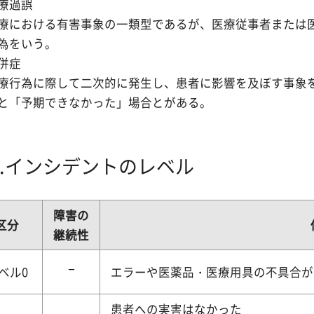
療過誤
療における有害事象の一類型であるが、医療従事者または
為をいう。
併症
療行為に際して二次的に発生し、患者に影響を及ぼす事象
と「予期できなかった」場合とがある。
3.インシデントのレベル
障害の
区分
継続性
−
ベル0
エラーや医薬品・医療用具の不具合が
患者への実害はなかった