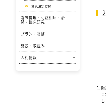
機関指定等
意思決定支援
診療記録等の開示・写しの交
付について
学会認定（専門）医制による
臨床倫理・利益相反・治
研修施設
験・臨床研究
地域医療支援病院
プラン・財務
臨床倫理
臓器提供施設
治験・臨床研究関係
施設・取組み
岐阜市民病院経営強化プラン
病院機能評価認定
市民病院の目標と取り組み
入札情報
敷地内全面禁煙について
自治体立優良病院受賞
財政状況
携帯電話の使用について
入札情報
研修医の教育に積極的に取り
組んでいます
撮影禁止のお願い
入札結果
医
ベストドクターズ選出
手話通訳について
こ
し
診療科紹介動画
殺虫剤散布を控える取り組み