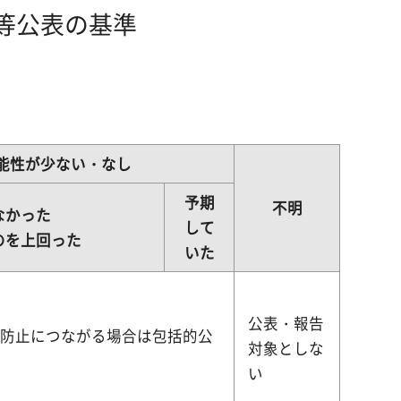
等公表の基準
能性が少ない・なし
予期
不明
なかった
して
のを上回った
いた
公表・報告
発防止につながる場合は包括的公
対象としな
い