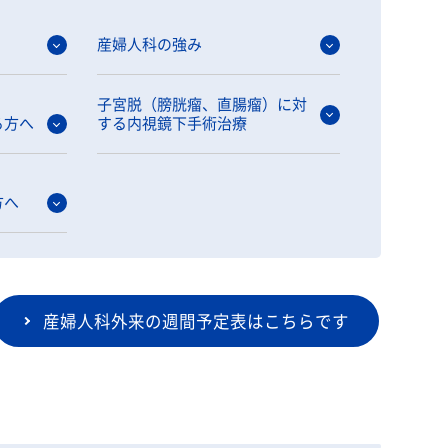
ディア関連
産婦人科の強み
子宮脱（膀胱瘤、直腸瘤）に対
る方へ
する内視鏡下手術治療
方へ
産婦人科外来の週間予定表はこちらです