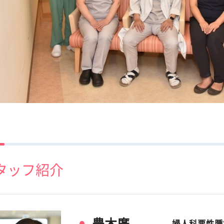
タッフ紹介
豊木廣
婦人科悪性腫