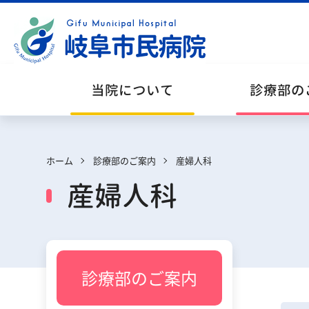
当院について
診療部の
ホーム
診療部のご案内
産婦人科
産婦人科
お知らせ
内科系
外来診療
地域連携のご案内
お知らせ等
当院の概要
サービス・サポート部門と診療情報等提供
時間外診療
診療部のご案内
部門
臨床倫理・利益相反・治験・臨床研究
公開講座・教室