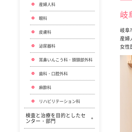
精神科
産婦人科
岐
小児科
眼科
岐阜
放射線科
皮膚科
産婦
泌尿器科
女性
耳鼻いんこう科・頭頸部外科
歯科・口腔外科
麻酔科
リハビリテーション科
検査と治療を目的としたセ
ンター・部門