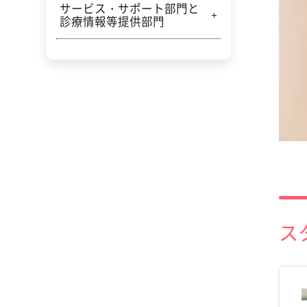
サービス・サポート部門と
救急診療部
診療情報等提供部門
災害医療部
看護部
集中治療部
地域連携部
外来化学療法センター
医療安全推進部
緩和医療センター
感染対策部
腎臓病・血液浄化センター
診療情報管理室
認知症疾患医療センター
栄養管理室
ス
心不全センター
臨床工学室
精神科デイ・ケアセンター
相談支援センター
治験・臨床研究管理センター