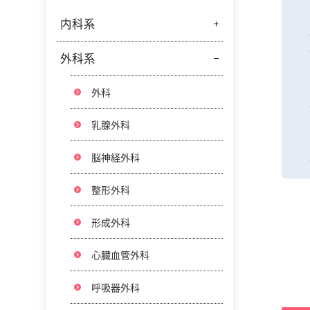
内科系
入札情報
広報誌
外科系
循環器内科
脳神経内科
外科
腎臓内科
乳腺外科
消化器内科
脳神経外科
血液内科
整形外科
呼吸器・腫瘍内科
形成外科
総合診療・膠原病内科
心臓血管外科
糖尿病・内分泌内科
呼吸器外科