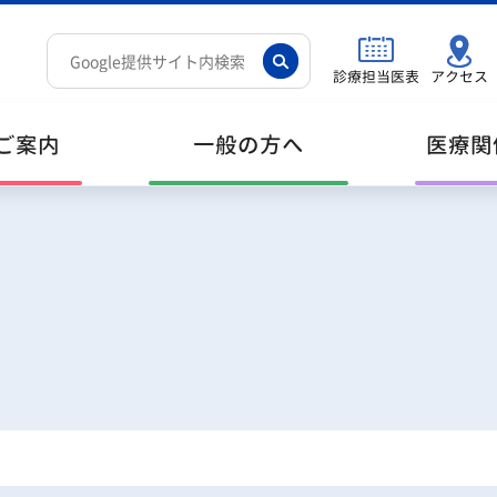
診療担当医表
アクセス
ご案内
一般の方へ
医療関
ご挨拶
外科系
入院・退院・お見舞い
薬剤・治験
職員等募集情報
理
検
各
医
研
個人情報保護
健康診断
医
ア
プラン・財務
地域がん診療連携拠点病院がん情報
施
や