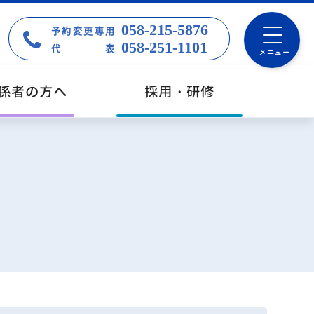
058-215-5876
予約変更専用
058-251-1101
代表
メニュー
係者の方へ
採用・研修
念
査と治療を目的としたセンター・部門
種相談窓口
療関係者セミナー等のご案内
修生・ボランティア
療
クセス・院内マップ
設・取組み
すらぎ＆サルビアコンサート